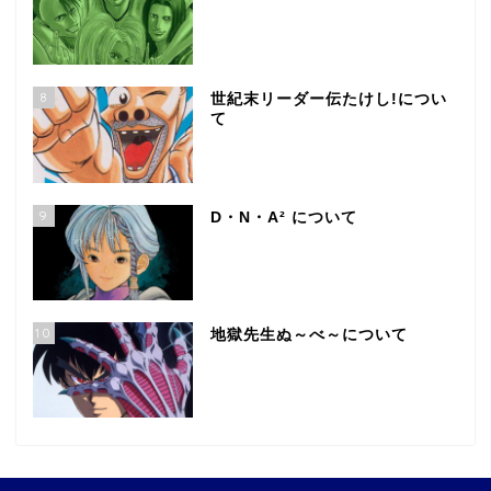
8
世紀末リーダー伝たけし!につい
て
9
D・N・A² について
10
地獄先生ぬ～べ～について