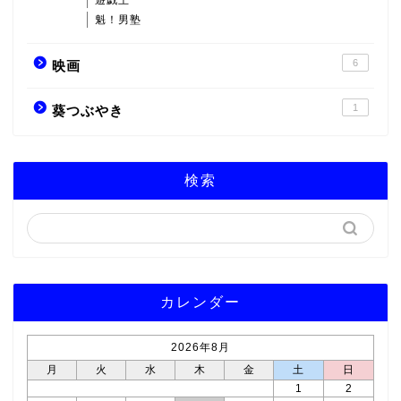
遊戯王
魁！男塾
6
映画
1
葵つぶやき
検索
カレンダー
2026年8月
月
火
水
木
金
土
日
1
2