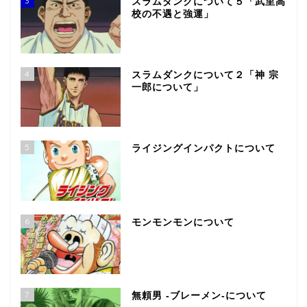
3
スラムダンクについて５「武里高
校の不遇と強運」
4
スラムダンクについて２「神 宗
一郎について」
5
ライジングインパクトについて
6
モンモンモンについて
7
無頼男 -ブレーメン-について