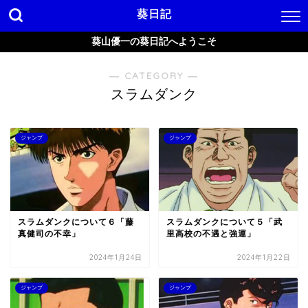
葵日記
葵山優一の葵日記へようこそ
― CATEGORY ―
スラムダンク
ジャンプ
ジャンプ
スラムダンクについて６「藤
スラムダンクについて５「武
真健司の不幸」
里高校の不遇と強運」
2024年1月24日
2024年1月22日
ジャンプ
ジャンプ