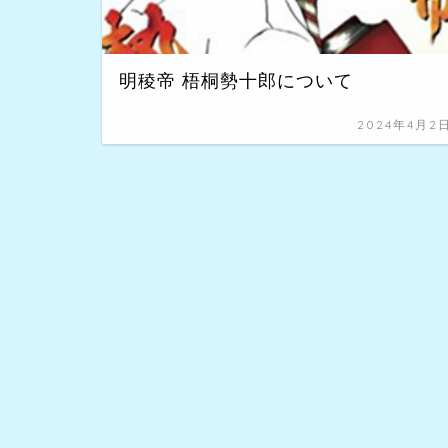
明稜帝 梧桐勢十郎について
2024年4月2