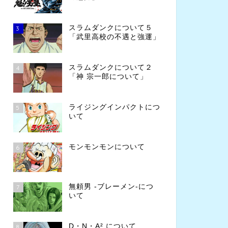
スラムダンクについて５
3
「武里高校の不遇と強運」
スラムダンクについて２
4
「神 宗一郎について」
ライジングインパクトにつ
5
いて
モンモンモンについて
6
無頼男 -ブレーメン-につ
7
いて
D・N・A² について
8