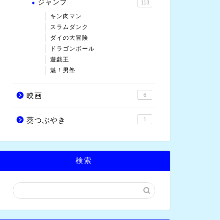
ジャンプ
113
キン肉マン
スラムダンク
ダイの大冒険
ドラゴンボール
遊戯王
魁！男塾
映画
6
葵つぶやき
1
検索