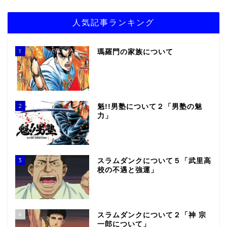
人気記事ランキング
1
瑪羅門の家族について
2
魁!!男塾について２「男塾の魅
力」
3
スラムダンクについて５「武里高
校の不遇と強運」
4
スラムダンクについて２「神 宗
一郎について」