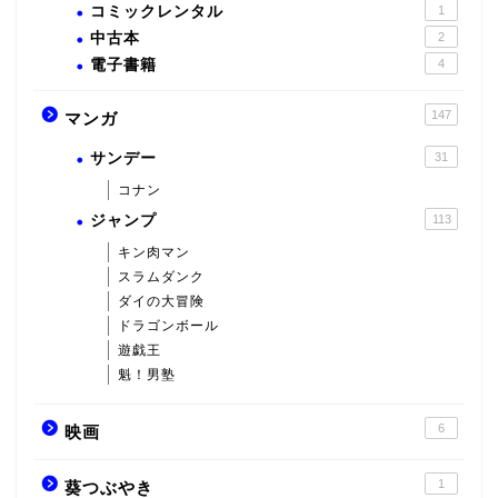
コミックレンタル
1
中古本
2
電子書籍
4
147
マンガ
サンデー
31
コナン
ジャンプ
113
キン肉マン
スラムダンク
ダイの大冒険
ドラゴンボール
遊戯王
魁！男塾
6
映画
1
葵つぶやき