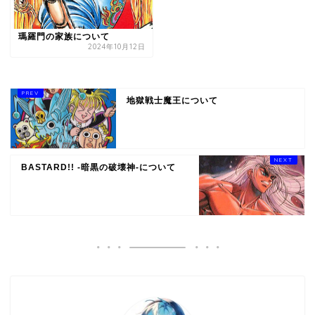
瑪羅門の家族について
2024年10月12日
地獄戦士魔王について
BASTARD!! -暗黒の破壊神-について