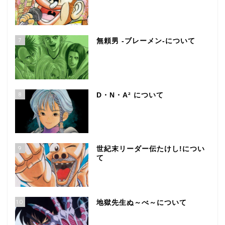
7
無頼男 -ブレーメン-について
8
D・N・A² について
9
世紀末リーダー伝たけし!につい
て
10
地獄先生ぬ～べ～について