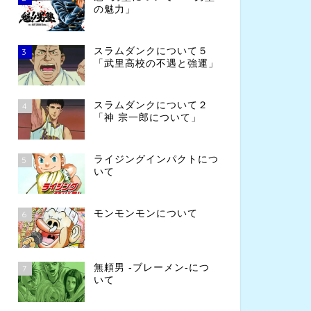
の魅力」
スラムダンクについて５
3
「武里高校の不遇と強運」
スラムダンクについて２
4
「神 宗一郎について」
ライジングインパクトにつ
5
いて
モンモンモンについて
6
無頼男 -ブレーメン-につ
7
いて