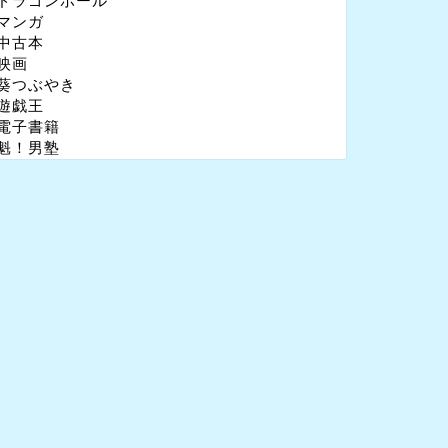
ドラゴンボール
マンガ
中古本
映画
葵つぶやき
遊戯王
電子書籍
魁！男塾