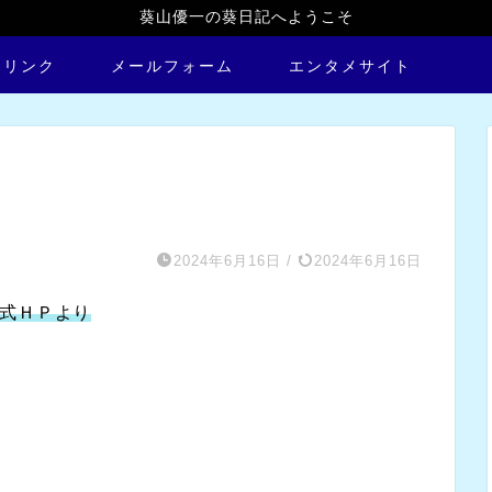
葵山優一の葵日記へようこそ
トリンク
メールフォーム
エンタメサイト
2024年6月16日
/
2024年6月16日
式ＨＰより