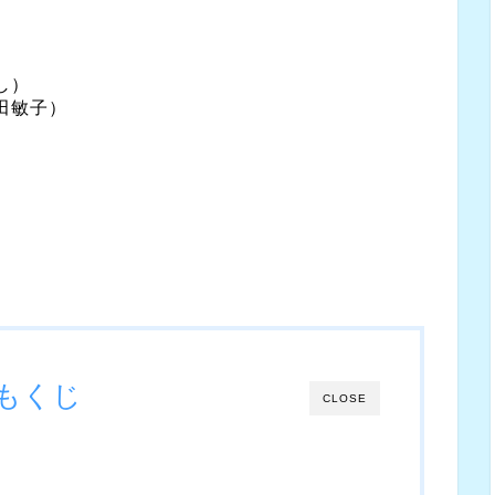
し）
田敏子）
もくじ
CLOSE