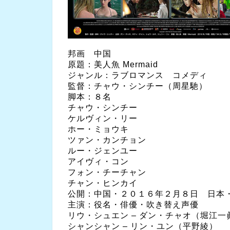
邦画 中国
原題：美人魚 Mermaid
ジャンル：ラブロマンス コメディ
監督：チャウ・シンチー（周星馳）
脚本：８名
チャウ・シンチー
ケルヴィン・リー
ホー・ミョウキ
ツァン・カンチョン
ルー・ジェンユー
アイヴィ・コン
フォン・チーチャン
チャン・ヒンカイ
公開：中国・２０１６年２月８日 日本
主演：役名・俳優・吹き替え声優
リウ・シュエン – ダン・チャオ（堀江一
シャンシャン – リン・ユン（平野綾）