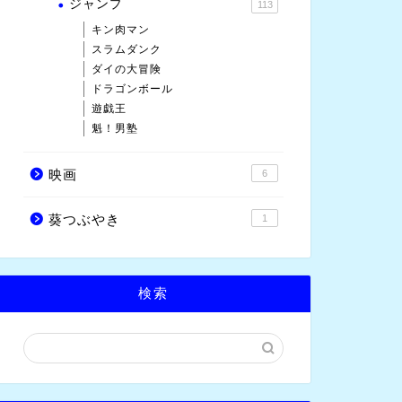
ジャンプ
113
キン肉マン
スラムダンク
ダイの大冒険
ドラゴンボール
遊戯王
魁！男塾
映画
6
葵つぶやき
1
検索