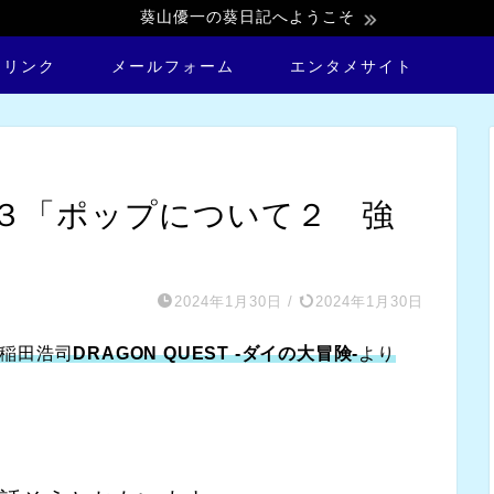
葵山優一の葵日記へようこそ
トリンク
メールフォーム
エンタメサイト
３「ポップについて２ 強
2024年1月30日
/
2024年1月30日
稲田浩司
DRAGON QUEST -ダイの大冒険-
より