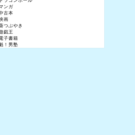
ドラゴンボール
マンガ
中古本
映画
葵つぶやき
遊戯王
電子書籍
魁！男塾