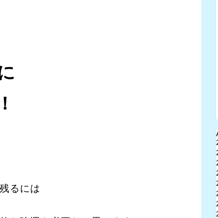
に
！
残るには