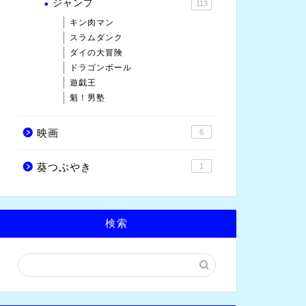
ジャンプ
113
キン肉マン
スラムダンク
ダイの大冒険
ドラゴンボール
遊戯王
魁！男塾
映画
6
葵つぶやき
1
検索