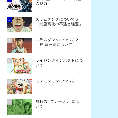
の魅力」
スラムダンクについて５
3
「武里高校の不遇と強運」
スラムダンクについて２
4
「神 宗一郎について」
ライジングインパクトにつ
5
いて
モンモンモンについて
6
無頼男 -ブレーメン-につ
7
いて