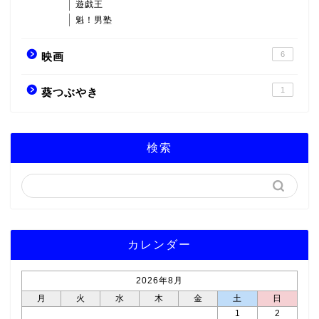
遊戯王
魁！男塾
6
映画
1
葵つぶやき
検索
カレンダー
2026年8月
月
火
水
木
金
土
日
1
2