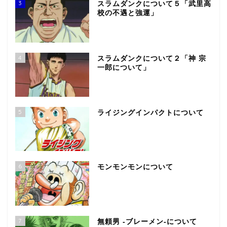
3
スラムダンクについて５「武里高
校の不遇と強運」
4
スラムダンクについて２「神 宗
一郎について」
5
ライジングインパクトについて
6
モンモンモンについて
7
無頼男 -ブレーメン-について