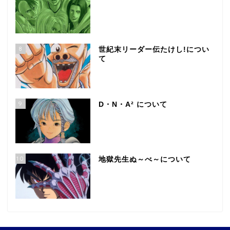
8
世紀末リーダー伝たけし!につい
て
9
D・N・A² について
10
地獄先生ぬ～べ～について