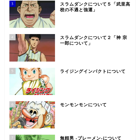
3
スラムダンクについて５「武里高
校の不遇と強運」
4
スラムダンクについて２「神 宗
一郎について」
5
ライジングインパクトについて
6
モンモンモンについて
7
無頼男 -ブレーメン-について