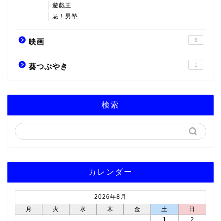
遊戯王
魁！男塾
6
映画
1
葵つぶやき
検索
カレンダー
2026年8月
月
火
水
木
金
土
日
1
2