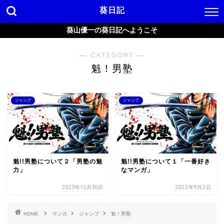
葵日記
葵山優一の葵日記へようこそ
― CATEGORY ―
魁！男塾
ジャンプ
ジャンプ
魁!!男塾について２「男塾の魅
魁!!男塾について１「一番好き
力」
なマンガ」
2023年12月30日
2022年9月2日
HOME
マンガ
ジャンプ
魁！男塾