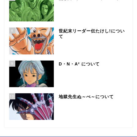
8
世紀末リーダー伝たけし!につい
て
9
D・N・A² について
10
地獄先生ぬ～べ～について