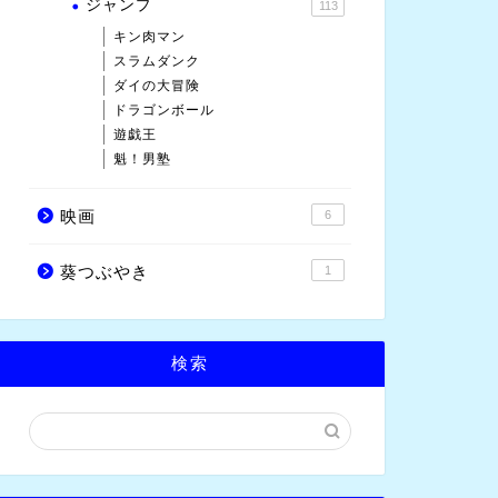
ジャンプ
113
キン肉マン
スラムダンク
ダイの大冒険
ドラゴンボール
遊戯王
魁！男塾
映画
6
葵つぶやき
1
検索