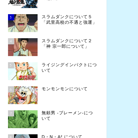
スラムダンクについて５
3
「武里高校の不遇と強運」
スラムダンクについて２
4
「神 宗一郎について」
ライジングインパクトにつ
5
いて
モンモンモンについて
6
無頼男 -ブレーメン-につ
7
いて
D・N・A² について
8