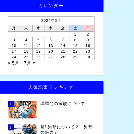
カレンダー
2024年6月
月
火
水
木
金
土
日
1
2
3
4
5
6
7
8
9
10
11
12
13
14
15
16
17
18
19
20
21
22
23
24
25
26
27
28
29
30
« 5月
7月 »
人気記事ランキング
瑪羅門の家族について
1
魁!!男塾について２「男塾
2
の魅力」