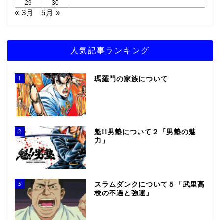
29
30
« 3月
5月 »
人気記事ランキング
1
瑪羅門の家族について
2
魁!!男塾について２「男塾の魅
力」
3
スラムダンクについて５「武里高
校の不遇と強運」